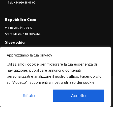
Tel.
+34 960 38 01 00
Repubblica Ceca
Via Revoluční 724/7,
Staré Město, 110 00 Praha
Slovacchia
Šustekova, 49
Apprezziamo la tua privacy
851 04 Bratislava, Slovakia
Tel. +421 915783912
Utilizziamo i cookie per migliorare la tua esperienza di
navigazione, pubblicare annunci o contenuti
personalizzati e analizzare il nostro traffico. Facendo clic
su "Accetto", acconsenti al nostro utilizzo dei cookie.
Seguici anche su
Rifiuto
Accetto
Termini e Condizioni –
Privacy
Policy –
Cookie Policy