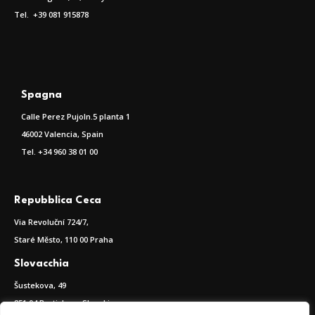
Tel. +39 081 915878
Spagna
Calle Perez Pujoln.5 planta 1
46002 Valencia, Spain
Tel.
+34 960 38 01 00
Repubblica Ceca
Via Revoluční 724/7,
Staré Město, 110 00 Praha
Slovacchia
Šustekova, 49
851 04 Bratislava, Slovakia