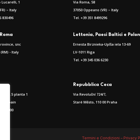
 Lucarelli, 1
Via Roma, 58
FR) – Italy
37050 Oppeano (VR) – Italy
6 830496
Tel. +39 351 8499296
i Roma
Lettonia, Paesi Baltici e Polo
Province, snc
Ernesta Birznieka-Upīša iela 13-69
RM) - Italy
LV-1011 Riga
Tel. +39 345 036 6230
Repubblica Ceca
Pujoln.5 planta 1
Via Revoluční 724/7,
cia, Spain
Staré Město, 110 00 Praha
 38 01 00
Termini e Condizioni –
Privacy P