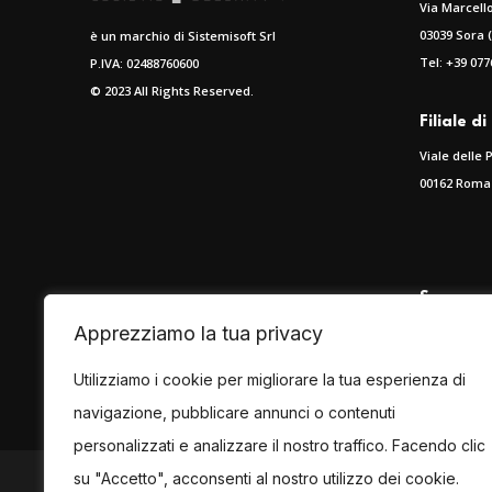
Via Marcello
03039 Sora (
è un marchio di Sistemisoft Srl
Tel: +39 077
P.IVA: 02488760600
© 2023 All Rights Reserved.
Filiale d
Viale delle 
00162 Roma (
Spagna
Apprezziamo la tua privacy
Calle Perez 
46002 Valen
Utilizziamo i cookie per migliorare la tua esperienza di
Tel.
+34 960
navigazione, pubblicare annunci o contenuti
personalizzati e analizzare il nostro traffico. Facendo clic
su "Accetto", acconsenti al nostro utilizzo dei cookie.
Seguici anche su