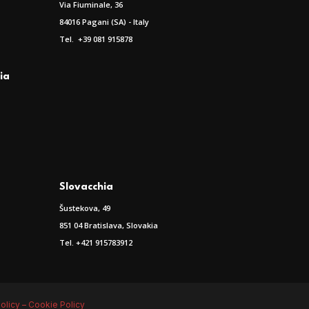
Via Fiuminale, 36
84016 Pagani (SA) - Italy
Tel. +39 081 915878
nia
Slovacchia
Šustekova, 49
851 04 Bratislava, Slovakia
Tel. +421 915783912
olicy –
Cookie Policy