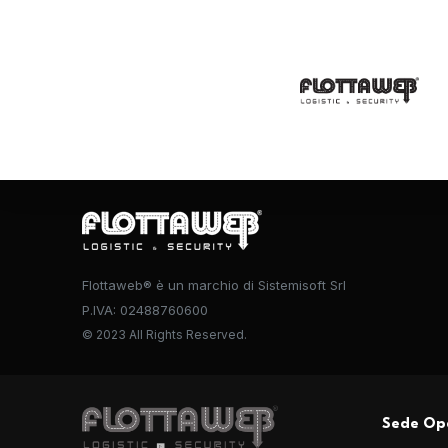
Flottaweb® è un marchio di Sistemisoft Srl
P.IVA: 02488760600
© 2023 All Rights Reserved.
Sede Op